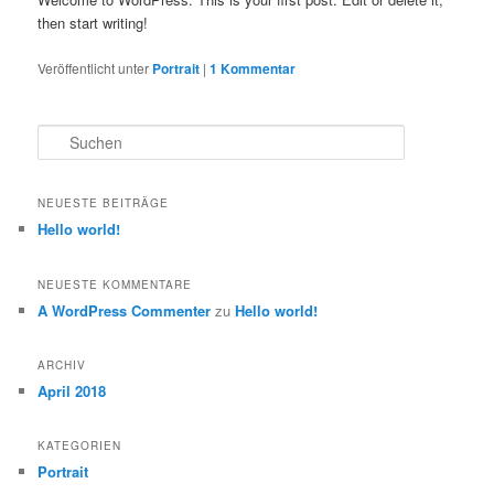
then start writing!
Veröffentlicht unter
Portrait
|
1
Kommentar
S
u
c
h
NEUESTE BEITRÄGE
e
Hello world!
n
NEUESTE KOMMENTARE
A WordPress Commenter
zu
Hello world!
ARCHIV
April 2018
KATEGORIEN
Portrait