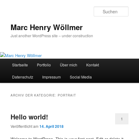
Zum
Zum
Inhalt
sekundären
Such
wechseln
Inhalt
wechseln
Marc Henry Wöllmer
Just another WordPress site – under construction
Hauptmenü
Startseite
Portfolio
Über mich
Kontakt
Datenschutz
Impressum
Social Media
ARCHIV DER KATEGORIE:
PORTRAIT
Hello world!
1
Veröffentlicht am
14. April 2018
Welcome to WordPress. This is your first post. Edit or delete it,